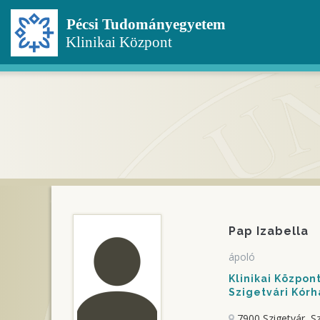
Ugrás
a
tartalomra
Pap Izabella
ápoló
Klinikai Közpo
Szigetvári Kórh
7900 Szigetvár, Sz