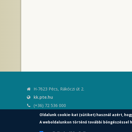
H-7623 Pécs, Rákóczi út 2.
kk.pte.hu
(+36) 72 536 000
kk.elnoki.hivatal@pte.hu
Oldalunk cookie-kat (sütiket) használ azért, hog
pte.hu
A weboldalunkon történő további böngészéssel h