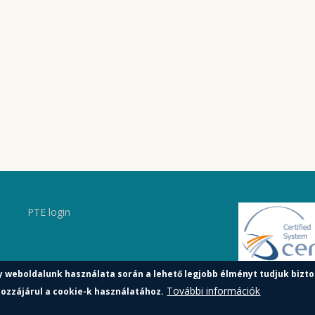
PTE login
y weboldalunk használata során a lehető legjobb élményt tudjuk bizto
További információk
ozzájárul a cookie-k használatához.