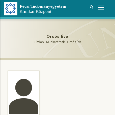
Ugrás
a
tartalomra
Orsós Éva
Címlap
-
Munkatársak
-
Orsós Éva
Morzsa