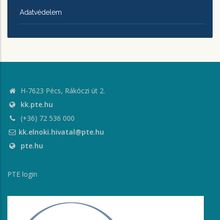
Adatvédelem
H-7623 Pécs, Rákóczi út 2.
kk.pte.hu
(+36) 72 536 000
kk.elnoki.hivatal@pte.hu
pte.hu
PTE login