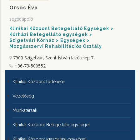
Orsós Éva
segédápoló
Klinikai Központ Betegellátó Egységek
Kórházi Betegellátó egységek
Szigetvári Kórház
Egységek
Mozgásszervi Rehabilitációs Osztály
7900 Szigetvár, Szent István lakótelep 7.
+36-73-500552
KLINIKAI
Klinikai Központ története
KÖZPONTRÓL
Vezetőség
Munkatársak
Klinikai Központ Betegellátó egységei
Klinikai Központ igazgatási egységei