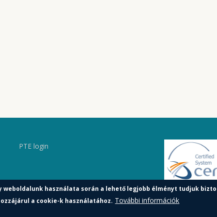
PTE login
y weboldalunk használata során a lehető legjobb élményt tudjuk bizto
További információk
ozzájárul a cookie-k használatához.