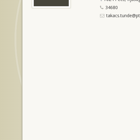
34680
takacs.tunde@pt