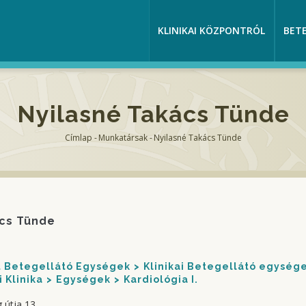
KLINIKAI KÖZPONTRÓL
BET
Nyilasné Takács Tünde
Címlap
-
Munkatársak
-
Nyilasné Takács Tünde
Morzsa
ács Tünde
nt Betegellátó Egységek
Klinikai Betegellátó egység
 Klinika
Egységek
Kardiológia I.
 útja 13.