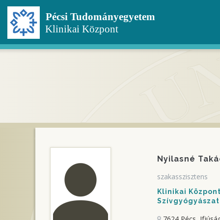
Ugrás
a
tartalomra
Nyilasné Tak
szakasszisztens
Klinikai Közpo
Szívgyógyászati
7624 Pécs, Ifjúság