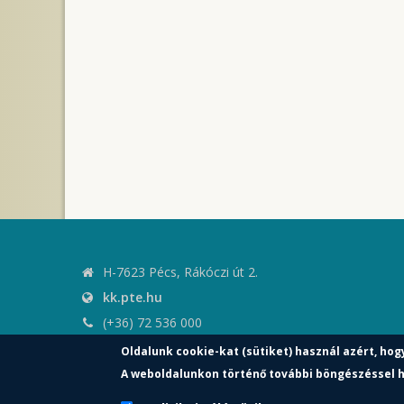
H-7623 Pécs, Rákóczi út 2.
kk.pte.hu
(+36) 72 536 000
kk.elnoki.hivatal@pte.hu
Oldalunk cookie-kat (sütiket) használ azért, hog
pte.hu
A weboldalunkon történő további böngészéssel h