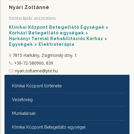
Nyári Zoltánné
fizioterápiás asszisztens
Klinikai Központ Betegellátó Egységek
Kórházi Betegellátó egységek
Harkányi Termál Rehabilitációs Kórház
Egységek
Elektroterápia
7815 Harkány, Zsigmondy stny. 1
+36-72-580900, 839
nyari.zoltanne@pte.hu
KLINIKAI
Klinikai Központ története
KÖZPONTRÓL
Vezetőség
Munkatársak
Klinikai Központ Betegellátó egységei