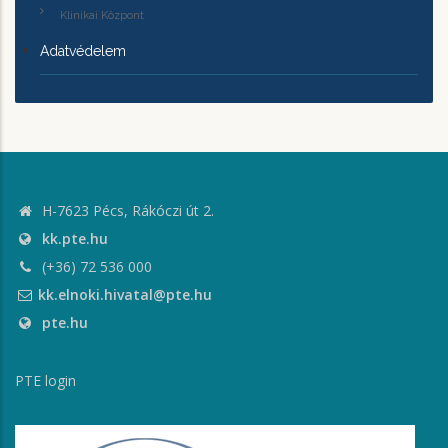
Klinikai Központ
Adatvédelem
H-7623 Pécs, Rákóczi út 2.
kk.pte.hu
(+36) 72 536 000
kk.elnoki.hivatal@pte.hu
pte.hu
PTE login