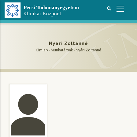
Ugrás
a
tartalomra
Nyári Zoltánné
Címlap
-
Munkatársak
-
Nyári Zoltánné
Morzsa