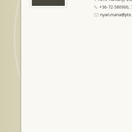
+36-72-580900, 
nyari.maria@pte