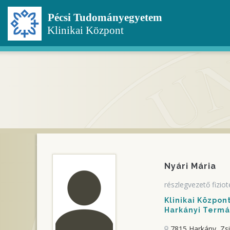
Ugrás
a
tartalomra
Nyári Mária
részlegvezető fizio
Klinikai Közpo
Harkányi Termál
7815 Harkány, Zs