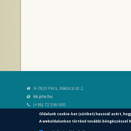
H-7623 Pécs, Rákóczi út 2.
kk.pte.hu
(+36) 72 536 000
kk.elnoki.hivatal@pte.hu
Oldalunk cookie-kat (sütiket) használ azért, hog
pte.hu
A weboldalunkon történő további böngészéssel h