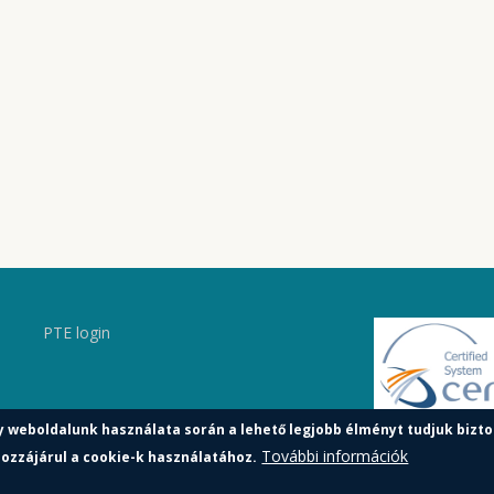
PTE login
y weboldalunk használata során a lehető legjobb élményt tudjuk bizto
További információk
ozzájárul a cookie-k használatához.