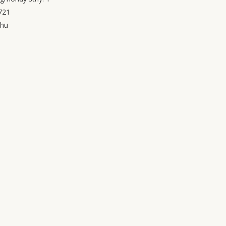
721
.hu