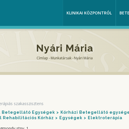
KLINIKAI KÖZPONTRÓL
BET
Nyári Mária
Címlap
-
Munkatársak
-
Nyári Mária
Morzsa
terápiás szakasszisztens
nt Betegellátó Egységek
Kórházi Betegellátó egység
 Rehabilitációs Kórház
Egységek
Elektroterápia
igmondy stny. 1