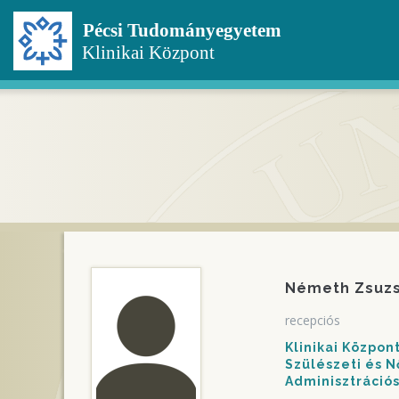
Ugrás
a
tartalomra
Németh Zsuzs
recepciós
Klinikai Közpo
Szülészeti és N
Adminisztráció