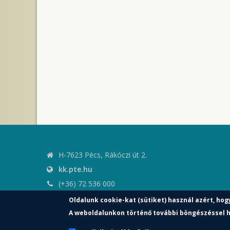
H-7623 Pécs, Rákóczi út 2.
kk.pte.hu
(+36) 72 536 000
kk.elnoki.hivatal@pte.hu
Oldalunk cookie-kat (sütiket) használ azért, hog
pte.hu
A weboldalunkon történő további böngészéssel h