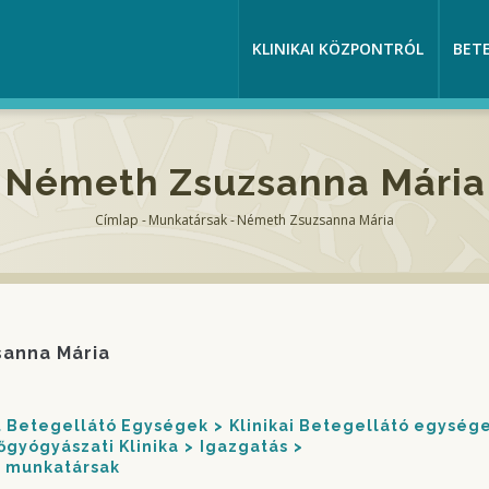
KLINIKAI KÖZPONTRÓL
BET
Németh Zsuzsanna Mária
Címlap
-
Munkatársak
-
Németh Zsuzsanna Mária
Morzsa
anna Mária
nt Betegellátó Egységek
Klinikai Betegellátó egység
őgyógyászati Klinika
Igazgatás
s munkatársak