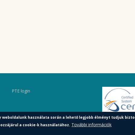
PTE login
y weboldalunk használata során a lehető legjobb élményt tudjuk bizto
További információk
ozzájárul a cookie-k használatához.