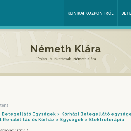
KLINIKAI KÖZPONTRÓL
BET
Németh Klára
Címlap
-
Munkatársak
-
Németh Klára
Morzsa
ztens
nt Betegellátó Egységek
Kórházi Betegellátó egység
 Rehabilitációs Kórház
Egységek
Elektroterápia
igmondy stny. 1