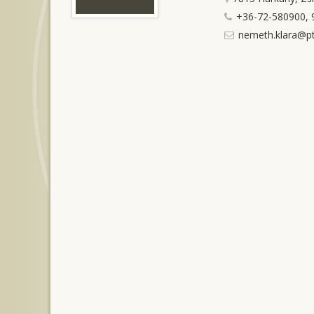
+36-72-580900, 9
nemeth.klara@pt