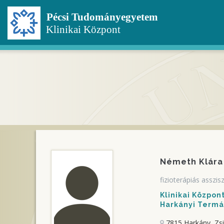
Ugrás
a
tartalomra
Németh Klára
fizioterápiás asszis
Klinikai Közpo
Harkányi Termál
7815 Harkány, Zs