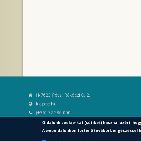
H-7623 Pécs, Rákóczi út 2.
kk.pte.hu
(+36) 72 536 000
kk.elnoki.hivatal@pte.hu
Oldalunk cookie-kat (sütiket) használ azért, hog
pte.hu
A weboldalunkon történő további böngészéssel h