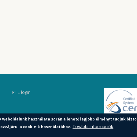
PTE login
y weboldalunk használata során a lehető legjobb élményt tudjuk bizto
További információk
ozzájárul a cookie-k használatához.