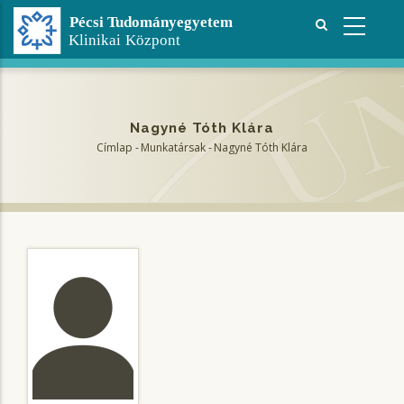
Ugrás
a
tartalomra
Nagyné Tóth Klára
Címlap
-
Munkatársak
-
Nagyné Tóth Klára
Morzsa