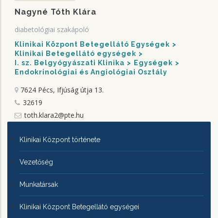
Nagyné Tóth Klára
diabetológiai szakápoló
Klinikai Központ Betegellátó Egységek
Klinikai Betegellátó egységek
I. sz. Belgyógyászati Klinika
Egységek
Endokrinológiai és Angiológiai Osztály
7624 Pécs, Ifjúság útja 13.
32619
toth.klara2@pte.hu
KLINIKAI
Klinikai Központ története
KÖZPONTRÓL
Vezetőség
Munkatársak
Klinikai Központ Betegellátó egységei