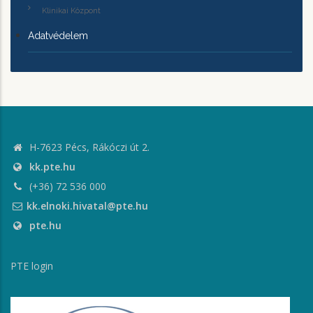
Klinikai Központ
Adatvédelem
H-7623 Pécs, Rákóczi út 2.
kk.pte.hu
(+36) 72 536 000
kk.elnoki.hivatal@pte.hu
pte.hu
PTE login