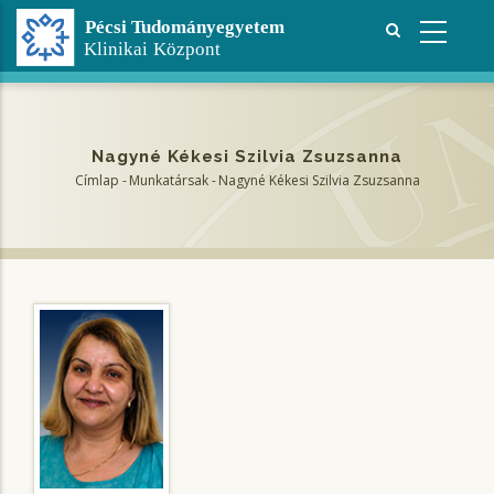
Ugrás
a
tartalomra
Nagyné Kékesi Szilvia Zsuzsanna
Címlap
-
Munkatársak
-
Nagyné Kékesi Szilvia Zsuzsanna
Morzsa