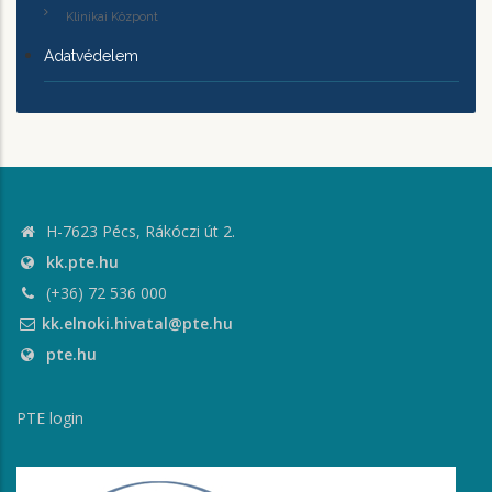
Klinikai Központ
Adatvédelem
H-7623 Pécs, Rákóczi út 2.
kk.pte.hu
(+36) 72 536 000
kk.elnoki.hivatal@pte.hu
pte.hu
PTE login