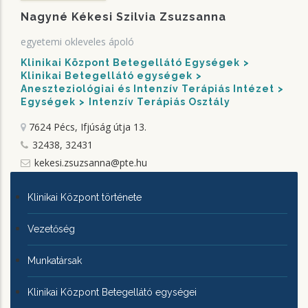
Nagyné Kékesi Szilvia Zsuzsanna
egyetemi okleveles ápoló
Klinikai Központ Betegellátó Egységek
Klinikai Betegellátó egységek
Aneszteziológiai és Intenzív Terápiás Intézet
Egységek
Intenzív Terápiás Osztály
7624 Pécs, Ifjúság útja 13.
32438, 32431
kekesi.zsuzsanna@pte.hu
KLINIKAI
Klinikai Központ története
KÖZPONTRÓL
Vezetőség
Munkatársak
Klinikai Központ Betegellátó egységei