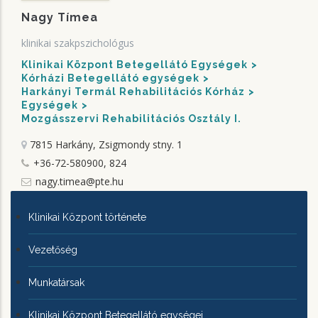
Nagy Tímea
klinikai szakpszichológus
Klinikai Központ Betegellátó Egységek
Kórházi Betegellátó egységek
Harkányi Termál Rehabilitációs Kórház
Egységek
Mozgásszervi Rehabilitációs Osztály I.
7815 Harkány, Zsigmondy stny. 1
+36-72-580900, 824
nagy.timea@pte.hu
KLINIKAI
Klinikai Központ története
KÖZPONTRÓL
Vezetőség
Munkatársak
Klinikai Központ Betegellátó egységei