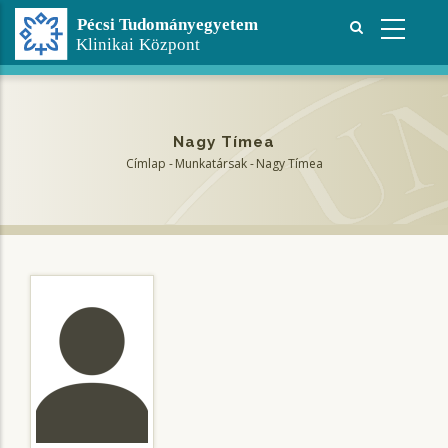
Ugrás
a
tartalomra
Nagy Tímea
Címlap
-
Munkatársak
-
Nagy Tímea
Morzsa