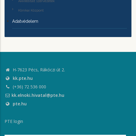
Akkreditált szervezetek
Klinikai Központ
Adatvédelem
H-7623 Pécs, Rákóczi út 2.
kk.pte.hu
(+36) 72 536 000
kk.elnoki.hivatal@pte.hu
pte.hu
PTE login