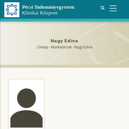
Ugrás
a
tartalomra
Nagy Edina
Címlap
-
Munkatársak
-
Nagy Edina
Morzsa