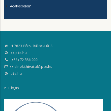
Adatvédelem
H-7623 Pécs, Rákóczi út 2.
kk.pte.hu
(+36) 72 536 000
kk.elnoki.hivatal@pte.hu
pte.hu
PTE login