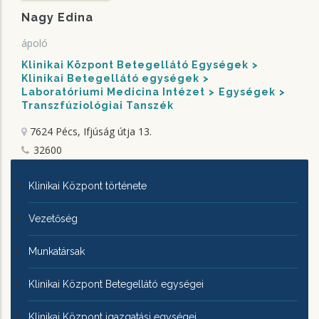
Nagy Edina
ápoló
Klinikai Központ Betegellátó Egységek
Klinikai Betegellátó egységek
Laboratóriumi Medicina Intézet
Egységek
Transzfúziológiai Tanszék
7624 Pécs, Ifjúság útja 13.
32600
KLINIKAI
Klinikai Központ története
KÖZPONTRÓL
Vezetőség
Munkatársak
Klinikai Központ Betegellátó egységei
Klinikai Központ igazgatási egységei