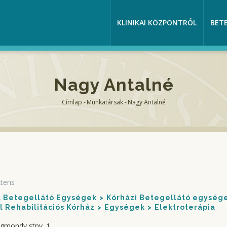
KLINIKAI KÖZPONTRÓL
BET
Nagy Antalné
Címlap
-
Munkatársak
-
Nagy Antalné
Morzsa
ztens
nt Betegellátó Egységek
Kórházi Betegellátó egység
 Rehabilitációs Kórház
Egységek
Elektroterápia
igmondy stny. 1