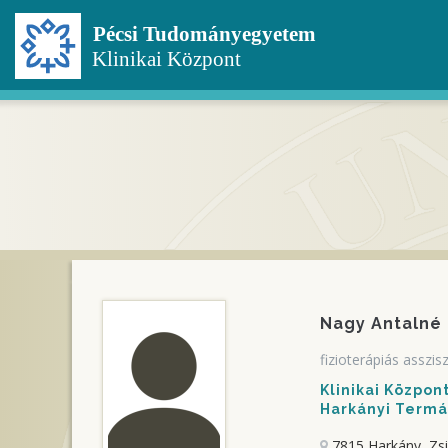
Ugrás
a
tartalomra
Nagy Antalné
fizioterápiás asszis
Klinikai Közpo
Harkányi Termál
7815 Harkány, Zs