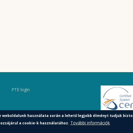
PTE login
y weboldalunk használata során a lehető legjobb élményt tudjuk bizto
További információk
ozzájárul a cookie-k használatához.