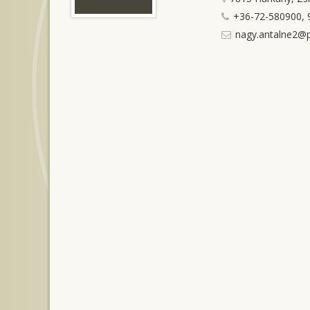
+36-72-580900, 
nagy.antalne2@p