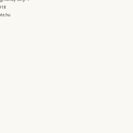
918
te.hu