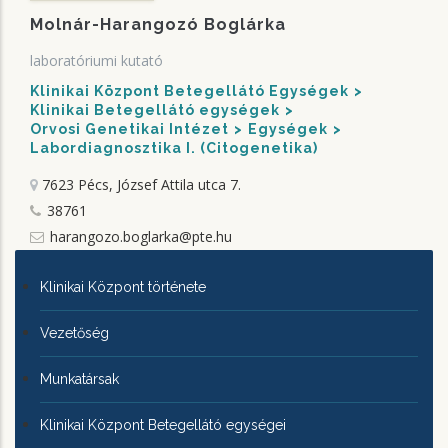
Molnár-Harangozó Boglárka
laboratóriumi kutató
Klinikai Központ Betegellátó Egységek
Klinikai Betegellátó egységek
Orvosi Genetikai Intézet
Egységek
Labordiagnosztika I. (Citogenetika)
7623 Pécs, József Attila utca 7.
38761
harangozo.boglarka@pte.hu
KLINIKAI
Klinikai Központ története
KÖZPONTRÓL
Vezetőség
Munkatársak
Klinikai Központ Betegellátó egységei