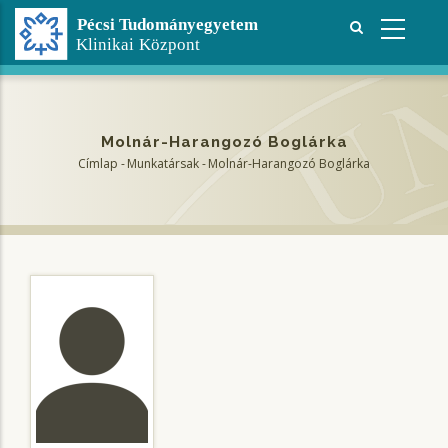
Ugrás
a
tartalomra
Molnár-Harangozó Boglárka
Címlap
-
Munkatársak
-
Molnár-Harangozó Boglárka
Morzsa