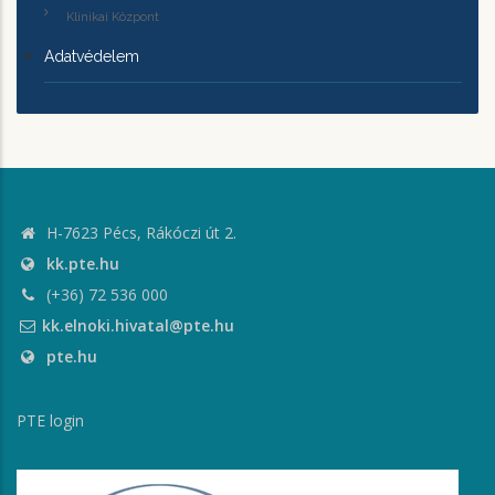
Klinikai Központ
Adatvédelem
H-7623 Pécs, Rákóczi út 2.
kk.pte.hu
(+36) 72 536 000
kk.elnoki.hivatal@pte.hu
pte.hu
PTE login