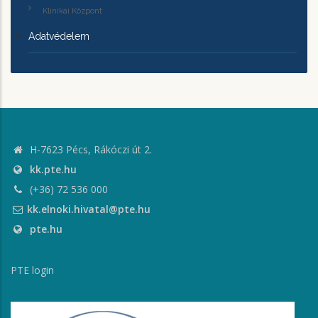
Klinikai Központ
Adatvédelem
H-7623 Pécs, Rákóczi út 2.
kk.pte.hu
(+36) 72 536 000
kk.elnoki.hivatal@pte.hu
pte.hu
PTE login