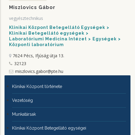
Miszlovics Gábor
vegyésztechnikus
Klinikai Központ Betegellátó Egységek
Klinikai Betegellátó egységek
Laboratóriumi Medicina Intézet
Egységek
Központi laboratórium
7624 Pécs, Ifjúság útja 13.
32123
miszlovics.gabor@pte.hu
KLINIKAI
Klinikai Központ története
KÖZPONTRÓL
Vezetőség
Munkatársak
Klinikai Központ Betegellátó egységei