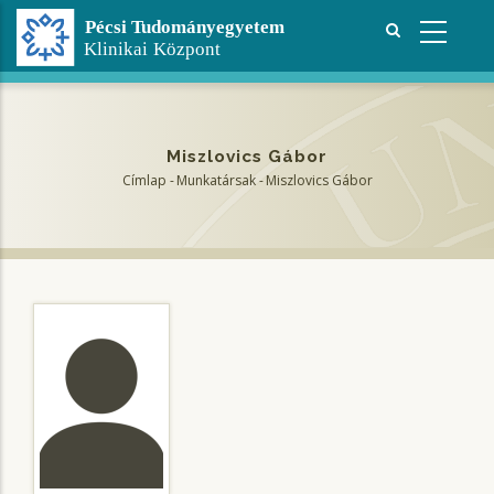
Ugrás
a
tartalomra
Miszlovics Gábor
Címlap
-
Munkatársak
-
Miszlovics Gábor
Morzsa