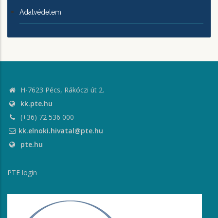
Adatvédelem
H-7623 Pécs, Rákóczi út 2.
kk.pte.hu
(+36) 72 536 000
kk.elnoki.hivatal@pte.hu
pte.hu
PTE login