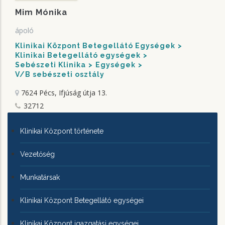
Mim Mónika
ápoló
Klinikai Központ Betegellátó Egységek
Klinikai Betegellátó egységek
Sebészeti Klinika
Egységek
V/B sebészeti osztály
7624 Pécs, Ifjúság útja 13.
32712
KLINIKAI
Klinikai Központ története
KÖZPONTRÓL
Vezetőség
Munkatársak
Klinikai Központ Betegellátó egységei
Klinikai Központ igazgatási egységei