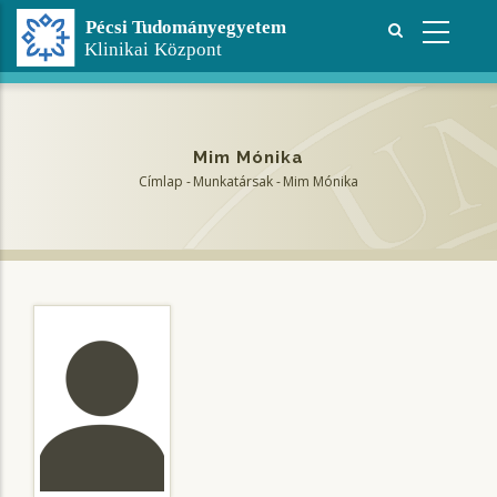
Ugrás
a
tartalomra
Mim Mónika
Címlap
-
Munkatársak
-
Mim Mónika
Morzsa