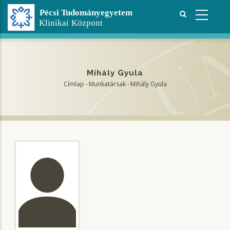
Ugrás
a
tartalomra
Mihály Gyula
Címlap
-
Munkatársak
-
Mihály Gyula
Morzsa