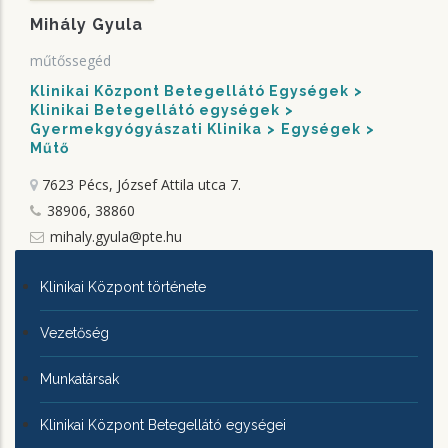
Mihály Gyula
műtőssegéd
Klinikai Központ Betegellátó Egységek
Klinikai Betegellátó egységek
Gyermekgyógyászati Klinika
Egységek
Műtő
7623 Pécs, József Attila utca 7.
38906, 38860
mihaly.gyula@pte.hu
KLINIKAI
Klinikai Központ története
KÖZPONTRÓL
Vezetőség
Munkatársak
Klinikai Központ Betegellátó egységei