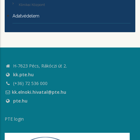
Klinikai Központ
Adatvédelem
H-7623 Pécs, Rákóczi út 2.
kk.pte.hu
(+36) 72 536 000
kk.elnoki.hivatal@pte.hu
pte.hu
PTE login