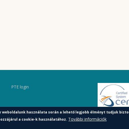
PTE login
y weboldalunk használata során a lehető legjobb élményt tudjuk bizto
További információk
ozzájárul a cookie-k használatához.