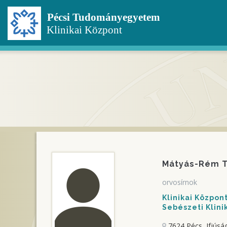
Ugrás
a
tartalomra
Mátyás-Rém 
orvosírnok
Klinikai Közpo
Sebészeti Klini
7624 Pécs, Ifjúság