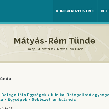
KLINIKAI KÖZPONTRÓL
BET
Mátyás-Rém Tünde
Címlap
-
Munkatársak
-
Mátyás-Rém Tünde
Morzsa
Tünde
nt Betegellátó Egységek
Klinikai Betegellátó egység
ka
Egységek
Sebészeti ambulancia
 útja 13.