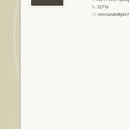
32716
rem.tunde@pte.