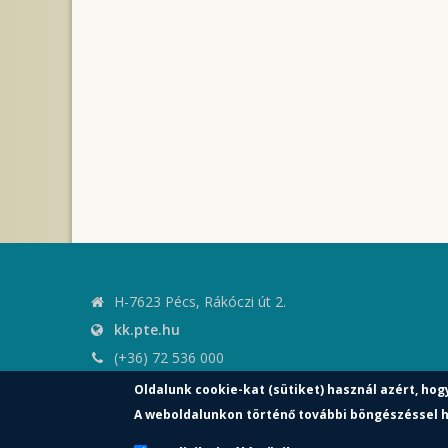
H-7623 Pécs, Rákóczi út 2.
kk.pte.hu
(+36) 72 536 000
kk.elnoki.hivatal@pte.hu
Oldalunk cookie-kat (sütiket) használ azért, hog
pte.hu
A weboldalunkon történő további böngészéssel h