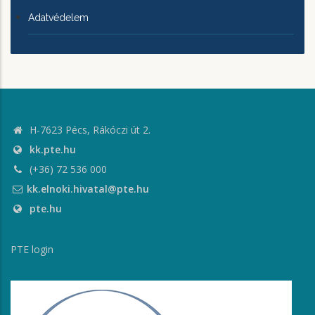
Adatvédelem
H-7623 Pécs, Rákóczi út 2.
kk.pte.hu
(+36) 72 536 000
kk.elnoki.hivatal@pte.hu
pte.hu
PTE login