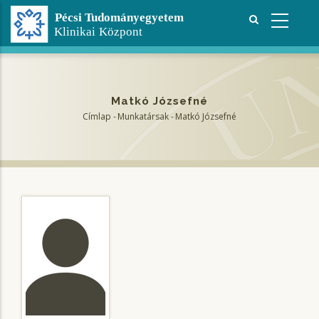
Ugrás
a
tartalomra
Matkó Józsefné
Címlap
-
Munkatársak
-
Matkó Józsefné
Morzsa