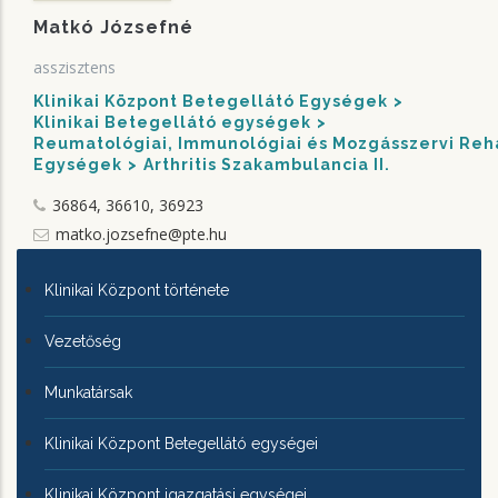
Matkó Józsefné
asszisztens
Klinikai Központ Betegellátó Egységek
Klinikai Betegellátó egységek
Reumatológiai, Immunológiai és Mozgásszervi Rehab
Egységek
Arthritis Szakambulancia II.
36864, 36610, 36923
matko.jozsefne@pte.hu
KLINIKAI
Klinikai Központ története
KÖZPONTRÓL
Vezetőség
Munkatársak
Klinikai Központ Betegellátó egységei
Klinikai Központ igazgatási egységei