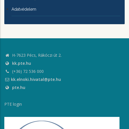
Adatvédelem
H-7623 Pécs, Rákóczi út 2.
kk.pte.hu
(+36) 72 536 000
kk.elnoki.hivatal@pte.hu
pte.hu
PTE login