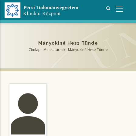
Ugrás
a
tartalomra
Mányokiné Hesz Tünde
Címlap
-
Munkatársak
-
Mányokiné Hesz Tünde
Morzsa