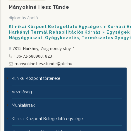
Mányokiné Hesz Tünde
diplomás ápoló
Klinikai Központ Betegellátó Egységek
Kórházi 
Harkányi Termál Rehabilitációs Kórház
Egységek
Nőgyógyászati Gyógykezelés, Természetes Gyógyt
7815 Harkány, Zsigmondy stny. 1
+36-72-580900, 823
manyokine.hesz.tunde@pte.hu
KLINIKAI
Klinikai Központ története
KÖZPONTRÓL
Vezetőség
Munkatársak
Klinikai Központ Betegellátó egységei