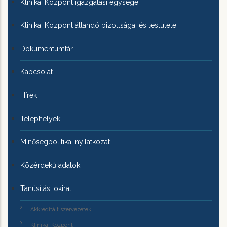
Klinikai Központ igazgatási egységei
Klinikai Központ állandó bizottságai és testületei
Dokumentumtár
Kapcsolat
Hírek
Telephelyek
Minőségpolitikai nyilatkozat
Közérdekű adatok
Tanúsítási okirat
Akkreditált szervezetek
Klinikai Központ