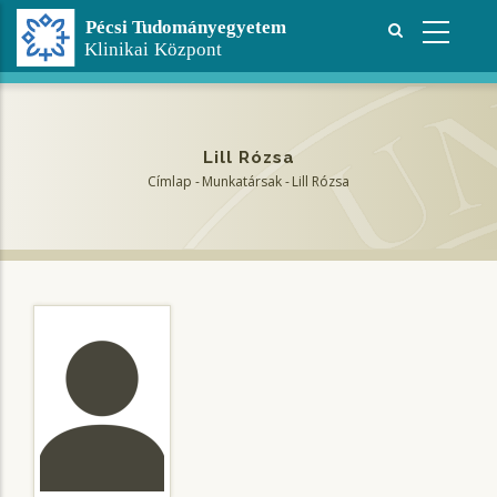
Ugrás
a
tartalomra
Lill Rózsa
Címlap
-
Munkatársak
-
Lill Rózsa
Morzsa