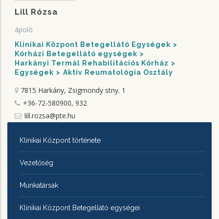
Lill Rózsa
ápoló
Klinikai Központ Betegellátó Egységek
Kórházi Betegellátó egységek
Harkányi Termál Rehabilitációs Kórház
Egységek
Aktív Reumatológia Osztály
7815 Harkány, Zsigmondy stny. 1
+36-72-580900, 932
lill.rozsa@pte.hu
KLINIKAI
Klinikai Központ története
KÖZPONTRÓL
Vezetőség
Munkatársak
Klinikai Központ Betegellátó egységei