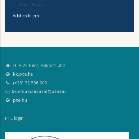
Klinikai Központ
Adatvédelem
H-7623 Pécs, Rákóczi út 2.
kk.pte.hu
(+36) 72 536 000
kk.elnoki.hivatal@pte.hu
pte.hu
PTE login