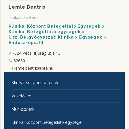
Lemle Beatrix
szakasszisztens
Klinikai Központ Betegellátó Egységek
Klinikai Betegellátó egységek
I. sz. Belgyógyászati Klinika
Egységek
Endoszkópia III.
7624 Pécs, Ifjúság útja 13.
32650
lemle.beatrix@pte.hu
KLINIKAI
Klinikai Központ története
KÖZPONTRÓL
Vezetőség
Munkatársak
Klinikai Központ Betegellátó egységei