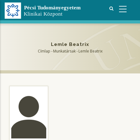
Ugrás
a
tartalomra
Lemle Beatrix
Címlap
-
Munkatársak
-
Lemle Beatrix
Morzsa