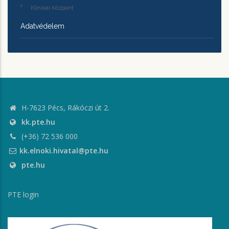
Klinikai Központ
Adatvédelem
H-7623 Pécs, Rákóczi út 2.
kk.pte.hu
(+36) 72 536 000
kk.elnoki.hivatal@pte.hu
pte.hu
PTE login