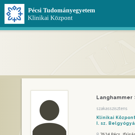
Ugrás
a
tartalomra
Langhammer S
szakasszisztens
Klinikai Közpo
I. sz. Belgyógyá
7624 Pécs, Ifjúság