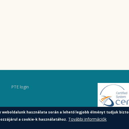
PTE login
y weboldalunk használata során a lehető legjobb élményt tudjuk bizto
További információk
ozzájárul a cookie-k használatához.