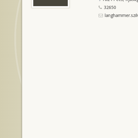
32650
langhammer.szil