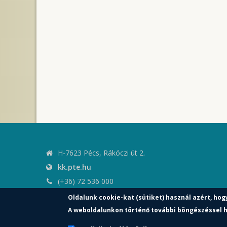
H-7623 Pécs, Rákóczi út 2.
kk.pte.hu
(+36) 72 536 000
kk.elnoki.hivatal@pte.hu
Oldalunk cookie-kat (sütiket) használ azért, hog
pte.hu
A weboldalunkon történő további böngészéssel h