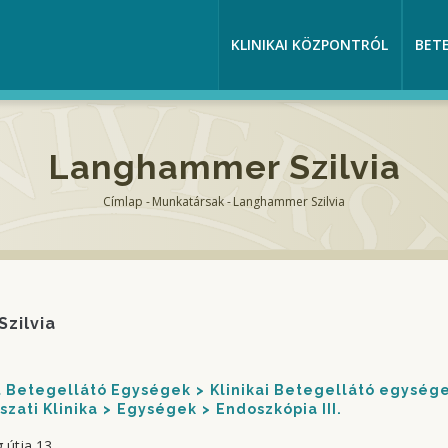
KLINIKAI KÖZPONTRÓL
BET
Langhammer Szilvia
Címlap
-
Munkatársak
-
Langhammer Szilvia
Morzsa
zilvia
nt Betegellátó Egységek
Klinikai Betegellátó egység
szati Klinika
Egységek
Endoszkópia III.
 útja 13.