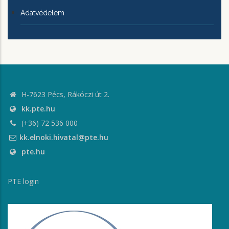
Adatvédelem
H-7623 Pécs, Rákóczi út 2.
kk.pte.hu
(+36) 72 536 000
kk.elnoki.hivatal@pte.hu
pte.hu
PTE login