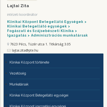
Lajtai Zita
intézeti koordinátor
Klinikai Központ Betegellátó Egységek
Klinikai Betegellátó egységek
Fogászati és Szájsebészeti Klinika
Igazgatás
Adminisztrációs munkatársak
7623 Pécs, Tüzér utca 1.
Titkárság 3.05
lajtai.zita@pte.hu
KLINIKAI
Klinikai Központ története
KÖZPONTRÓL
Vezetőség
Munkatársak
Klinikai Központ Betegellátó egységei
Klinikai Központ igazgatási egységei