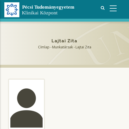
Ugrás
a
tartalomra
Lajtai Zita
Címlap
-
Munkatársak
-
Lajtai Zita
Morzsa