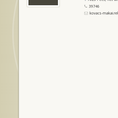
39746
kovacs-makai.re