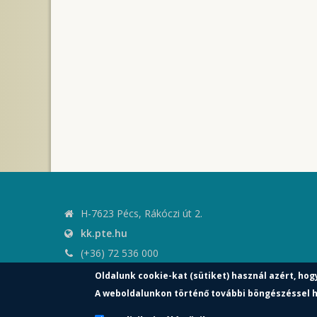
H-7623 Pécs, Rákóczi út 2.
kk.pte.hu
(+36) 72 536 000
kk.elnoki.hivatal@pte.hu
Oldalunk cookie-kat (sütiket) használ azért, hog
pte.hu
A weboldalunkon történő további böngészéssel h