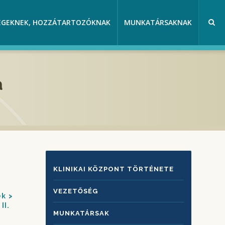
EGEKNEK, HOZZÁTARTOZÓKNAK
MUNKATÁRSAKNAK
a
KLINIKAI
KLINIKAI KÖZPONT TÖRTÉNETE
KÖZPONTRÓL
VEZETŐSÉG
ek
II.
MUNKATÁRSAK