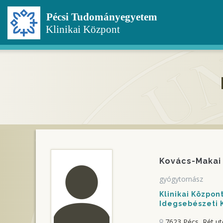
Ugrás
a
tartalomra
Kovács-Makai 
gyógytornász
Klinikai Közpo
Idegsebészeti K
7623 Pécs, Rét ut