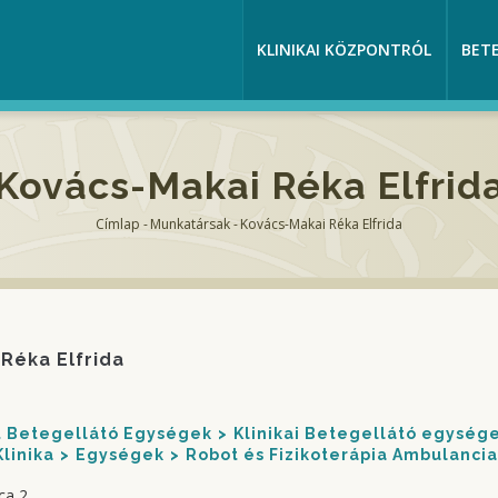
KLINIKAI KÖZPONTRÓL
BET
Kovács-Makai Réka Elfrid
Címlap
-
Munkatársak
-
Kovács-Makai Réka Elfrida
Morzsa
Réka Elfrida
nt Betegellátó Egységek
Klinikai Betegellátó egység
linika
Egységek
Robot és Fizikoterápia Ambulancia 
ca 2.