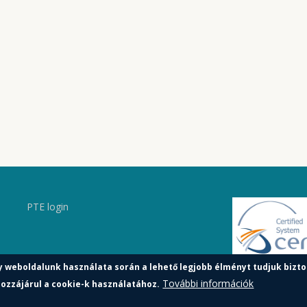
PTE login
y weboldalunk használata során a lehető legjobb élményt tudjuk bizto
További információk
ozzájárul a cookie-k használatához.