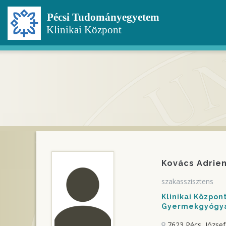
Ugrás
a
tartalomra
Kovács Adrie
szakasszisztens
Klinikai Közpo
Gyermekgyógyás
7623 Pécs, József 