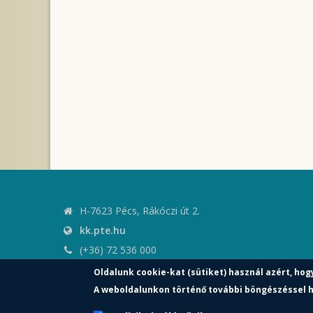
H-7623 Pécs, Rákóczi út 2.
kk.pte.hu
(+36) 72 536 000
kk.elnoki.hivatal@pte.hu
Oldalunk cookie-kat (sütiket) használ azért, hog
pte.hu
A weboldalunkon történő további böngészéssel h