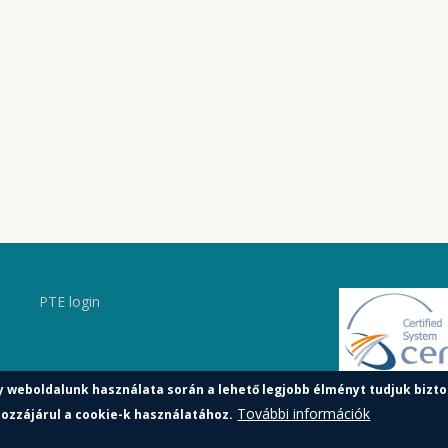
PTE login
y weboldalunk használata során a lehető legjobb élményt tudjuk bizto
További információk
ozzájárul a cookie-k használatához.