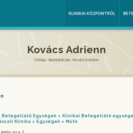
KLINIKAI KÖZPONTRÓL
BET
Kovács Adrienn
Címlap
-
Munkatársak
-
Kovács Adrienn
Morzsa
nn
nt Betegellátó Egységek
Klinikai Betegellátó egység
zati Klinika
Egységek
Műtő
Attila utca 7.