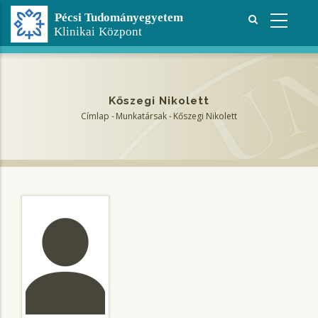
Ugrás
a
tartalomra
Kőszegi Nikolett
Címlap
-
Munkatársak
-
Kőszegi Nikolett
Morzsa