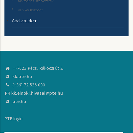
Akkreditált szervezetek
Klinikai Központ
Adatvédelem
H-7623 Pécs, Rákóczi út 2.
kk.pte.hu
(+36) 72 536 000
kk.elnoki.hivatal@pte.hu
pte.hu
PTE login