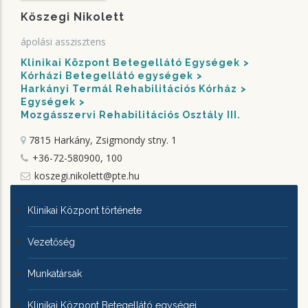
Kőszegi Nikolett
ápolási asszisztens
Klinikai Központ Betegellátó Egységek
Kórházi Betegellátó egységek
Harkányi Termál Rehabilitációs Kórház
Egységek
Mozgásszervi Rehabilitációs Osztály III.
7815 Harkány, Zsigmondy stny. 1
+36-72-580900, 100
koszegi.nikolett@pte.hu
KLINIKAI
Klinikai Központ története
KÖZPONTRÓL
Vezetőség
Munkatársak
Klinikai Központ Betegellátó egységei