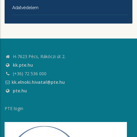
Adatvédelem
H-7623 Pécs, Rákóczi út 2.
kk.pte.hu
(+36) 72 536 000
kk.elnoki.hivatal@pte.hu
pte.hu
PTE login