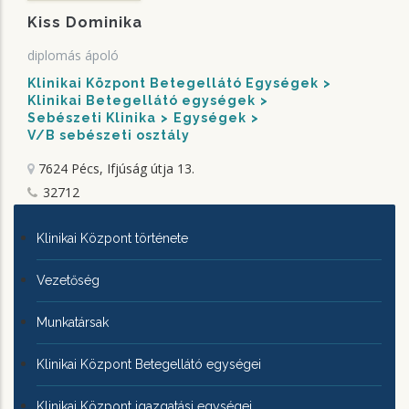
Kiss Dominika
diplomás ápoló
Klinikai Központ Betegellátó Egységek
Klinikai Betegellátó egységek
Sebészeti Klinika
Egységek
V/B sebészeti osztály
7624 Pécs, Ifjúság útja 13.
32712
KLINIKAI
Klinikai Központ története
KÖZPONTRÓL
Vezetőség
Munkatársak
Klinikai Központ Betegellátó egységei
Klinikai Központ igazgatási egységei