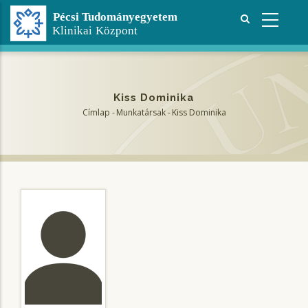
Ugrás
a
tartalomra
Kiss Dominika
Címlap
-
Munkatársak
-
Kiss Dominika
Morzsa