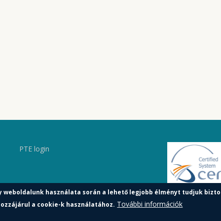
PTE login
y weboldalunk használata során a lehető legjobb élményt tudjuk bizto
További információk
ozzájárul a cookie-k használatához.