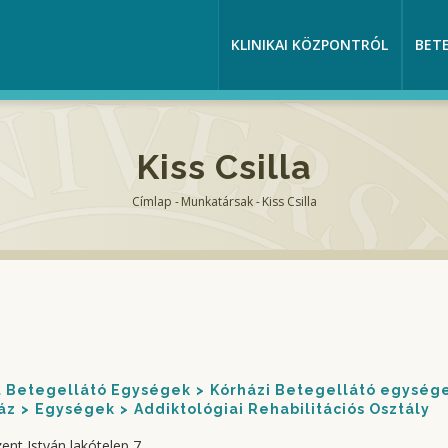
KLINIKAI KÖZPONTRÓL
BET
Kiss Csilla
Címlap
-
Munkatársak
-
Kiss Csilla
Morzsa
nt Betegellátó Egységek
Kórházi Betegellátó egység
áz
Egységek
Addiktológiai Rehabilitációs Osztály
ent István lakótelep 7.