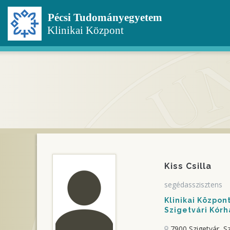
Ugrás
a
tartalomra
Kiss Csilla
segédasszisztens
Klinikai Közpo
Szigetvári Kórh
7900 Szigetvár, Sz