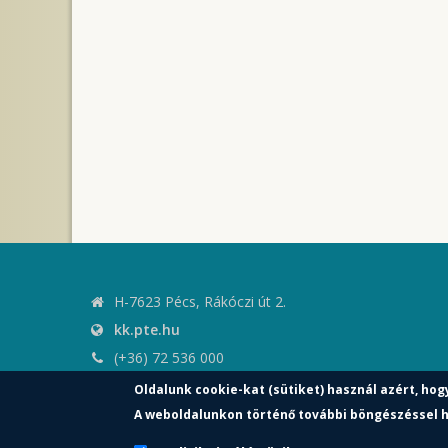
H-7623 Pécs, Rákóczi út 2.
kk.pte.hu
(+36) 72 536 000
kk.elnoki.hivatal@pte.hu
Oldalunk cookie-kat (sütiket) használ azért, hog
pte.hu
A weboldalunkon történő további böngészéssel h