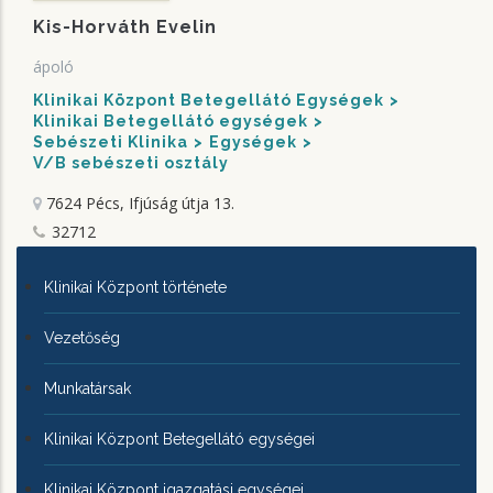
Kis-Horváth Evelin
ápoló
Klinikai Központ Betegellátó Egységek
Klinikai Betegellátó egységek
Sebészeti Klinika
Egységek
V/B sebészeti osztály
7624 Pécs, Ifjúság útja 13.
32712
KLINIKAI
Klinikai Központ története
KÖZPONTRÓL
Vezetőség
Munkatársak
Klinikai Központ Betegellátó egységei
Klinikai Központ igazgatási egységei