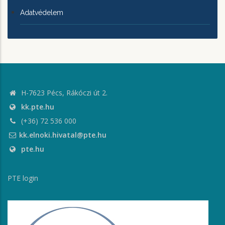
Adatvédelem
H-7623 Pécs, Rákóczi út 2.
kk.pte.hu
(+36) 72 536 000
kk.elnoki.hivatal@pte.hu
pte.hu
PTE login