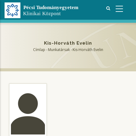
Ugrás
a
tartalomra
Kis-Horváth Evelin
Címlap
-
Munkatársak
-
Kis-Horváth Evelin
Morzsa