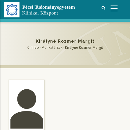
Ugrás
a
tartalomra
Királyné Rozmer Margit
Címlap
-
Munkatársak
-
Királyné Rozmer Margit
Morzsa