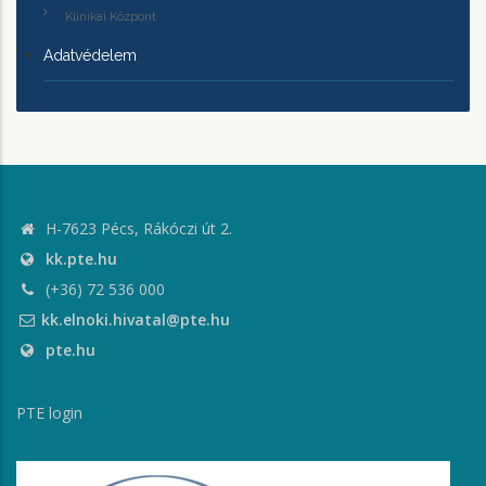
Klinikai Központ
Adatvédelem
H-7623 Pécs, Rákóczi út 2.
kk.pte.hu
(+36) 72 536 000
kk.elnoki.hivatal@pte.hu
pte.hu
PTE login