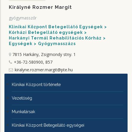
Királyné Rozmer Margit
gyógymasszőr
Klinikai Központ Betegellátó Egységek
Kórházi Betegellátó egységek
Harkányi Termál Rehabilitációs Kórház
Egységek
Gyógymasszázs
7815 Harkány, Zsigmondy stny. 1
+36-72-580900, 857
kiralyne.rozmer.margit@pte.hu
KLINIKAI
Klinikai Központ története
KÖZPONTRÓL
Vezetőség
Munkatársak
Klinikai Központ Betegellátó egységei