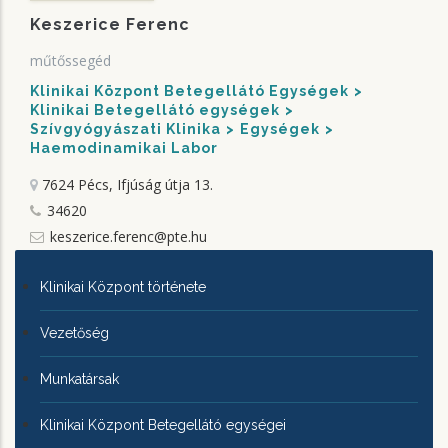
Keszerice Ferenc
műtőssegéd
Klinikai Központ Betegellátó Egységek
Klinikai Betegellátó egységek
Szívgyógyászati Klinika
Egységek
Haemodinamikai Labor
7624 Pécs, Ifjúság útja 13.
34620
keszerice.ferenc@pte.hu
KLINIKAI
Klinikai Központ története
KÖZPONTRÓL
Vezetőség
Munkatársak
Klinikai Központ Betegellátó egységei