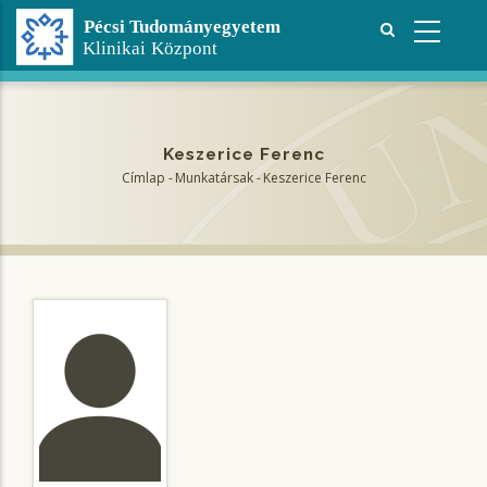
Ugrás
a
tartalomra
Keszerice Ferenc
Címlap
-
Munkatársak
-
Keszerice Ferenc
Morzsa