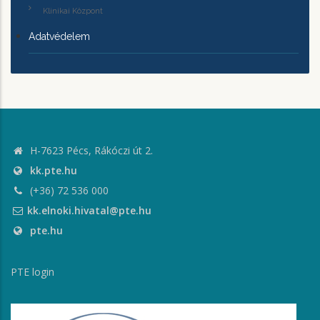
Klinikai Központ
Adatvédelem
H-7623 Pécs, Rákóczi út 2.
kk.pte.hu
(+36) 72 536 000
kk.elnoki.hivatal@pte.hu
pte.hu
PTE login