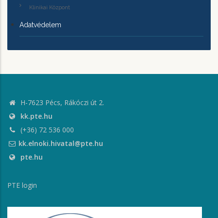
Klinikai Központ
Adatvédelem
H-7623 Pécs, Rákóczi út 2.
kk.pte.hu
(+36) 72 536 000
kk.elnoki.hivatal@pte.hu
pte.hu
PTE login