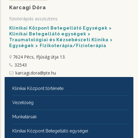
Karcagi Dóra
fizioterápiás asszisztens
Klinikai Központ Betegellátó Egységek
Klinikai Betegellátó egységek
Traumatológiai és Kézsebészeti Klinika
Egységek
Fizikoterápia/Fizioterápia
7624 Pécs, Ifjúság útja 13.
32543
karcagi.dora@pte.hu
KLINIKAI
Klinikai Központ története
KÖZPONTRÓL
Vezetőség
Munkatársak
Klinikai Központ Betegellátó egységei