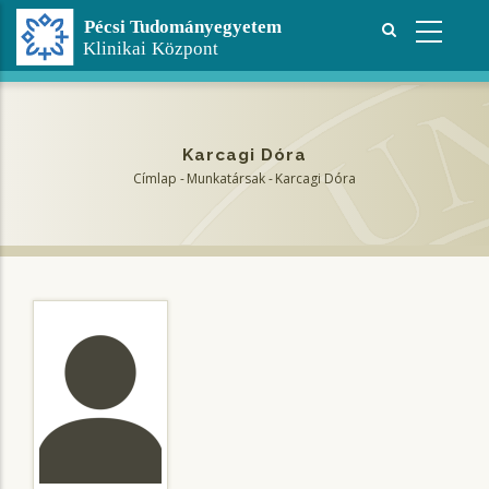
Ugrás
a
tartalomra
Karcagi Dóra
Címlap
-
Munkatársak
-
Karcagi Dóra
Morzsa