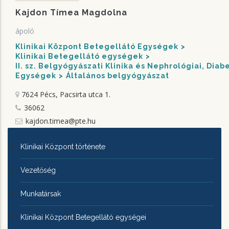
Kajdon Tímea Magdolna
ápoló
Klinikai Központ Betegellátó Egységek
Klinikai Betegellátó egységek
II. sz. Belgyógyászati Klinika és Nephrológiai, Dia
Egységek
Általános belgyógyászat
7624 Pécs, Pacsirta utca 1.
36062
kajdon.timea@pte.hu
KLINIKAI
Klinikai Központ története
KÖZPONTRÓL
Vezetőség
Munkatársak
Klinikai Központ Betegellátó egységei