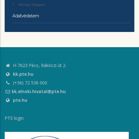
Klinikai Központ
Adatvédelem
H-7623 Pécs, Rákóczi út 2.
kk.pte.hu
(+36) 72 536 000
kk.elnoki.hivatal@pte.hu
pte.hu
PTE login