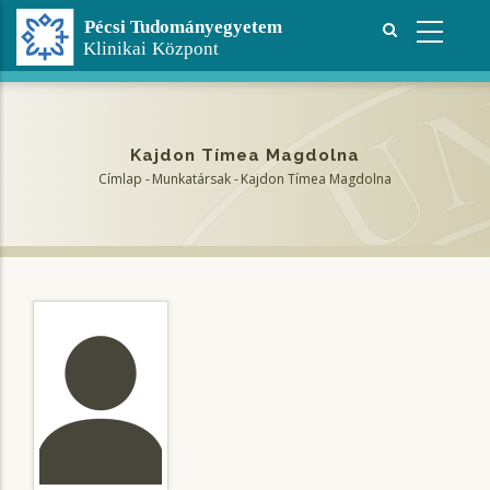
Ugrás
a
tartalomra
Kajdon Tímea Magdolna
Címlap
-
Munkatársak
-
Kajdon Tímea Magdolna
Morzsa