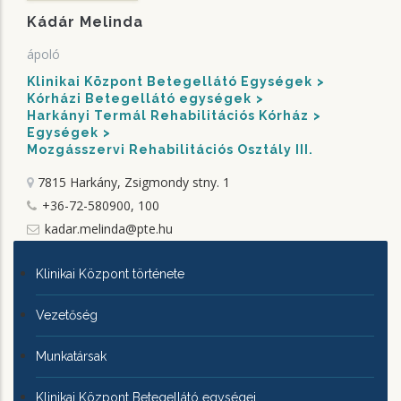
Kádár Melinda
ápoló
Klinikai Központ Betegellátó Egységek
Kórházi Betegellátó egységek
Harkányi Termál Rehabilitációs Kórház
Egységek
Mozgásszervi Rehabilitációs Osztály III.
7815 Harkány, Zsigmondy stny. 1
+36-72-580900, 100
kadar.melinda@pte.hu
KLINIKAI
Klinikai Központ története
KÖZPONTRÓL
Vezetőség
Munkatársak
Klinikai Központ Betegellátó egységei