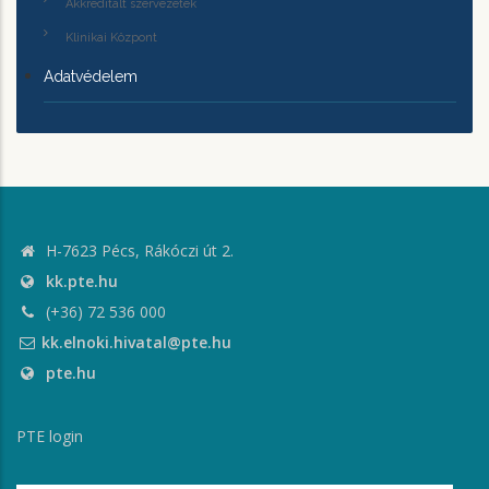
Akkreditált szervezetek
Klinikai Központ
Adatvédelem
H-7623 Pécs, Rákóczi út 2.
kk.pte.hu
(+36) 72 536 000
kk.elnoki.hivatal@pte.hu
pte.hu
PTE login