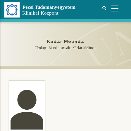
Ugrás
a
tartalomra
Kádár Melinda
Címlap
-
Munkatársak
-
Kádár Melinda
Morzsa