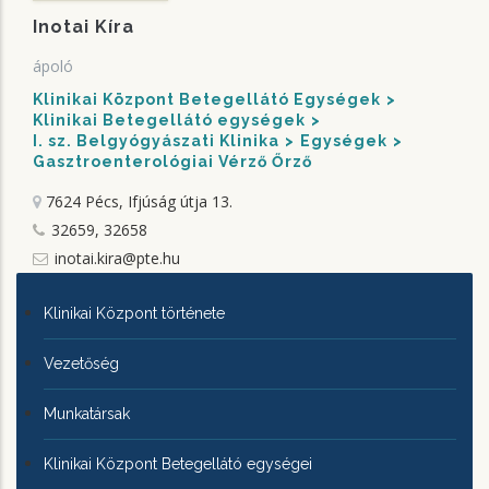
Inotai Kíra
ápoló
Klinikai Központ Betegellátó Egységek
Klinikai Betegellátó egységek
I. sz. Belgyógyászati Klinika
Egységek
Gasztroenterológiai Vérző Őrző
7624 Pécs, Ifjúság útja 13.
32659, 32658
inotai.kira@pte.hu
KLINIKAI
Klinikai Központ története
KÖZPONTRÓL
Vezetőség
Munkatársak
Klinikai Központ Betegellátó egységei