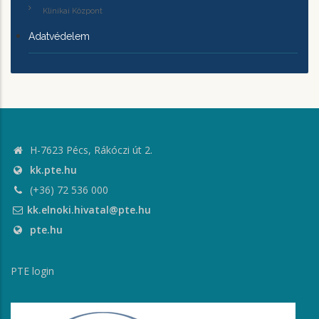
Klinikai Központ
Adatvédelem
H-7623 Pécs, Rákóczi út 2.
kk.pte.hu
(+36) 72 536 000
kk.elnoki.hivatal@pte.hu
pte.hu
PTE login