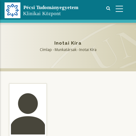
Ugrás
a
tartalomra
Inotai Kíra
Címlap
-
Munkatársak
-
Inotai Kíra
Morzsa