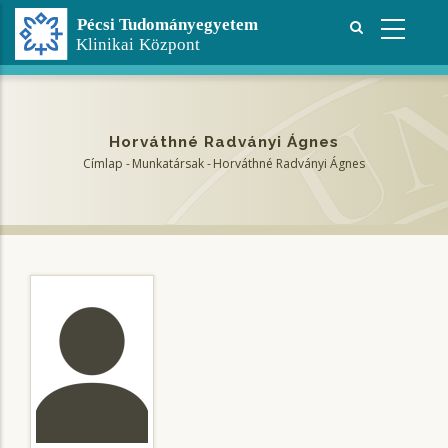
Ugrás
a
tartalomra
Horváthné Radványi Ágnes
Címlap
-
Munkatársak
-
Horváthné Radványi Ágnes
Morzsa