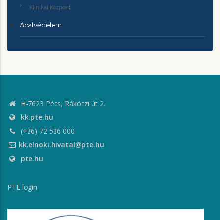
Klinikai Központ
Adatvédelem
H-7623 Pécs, Rákóczi út 2.
kk.pte.hu
(+36) 72 536 000
kk.elnoki.hivatal@pte.hu
pte.hu
PTE login