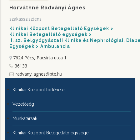
Horváthné Radványi Ágnes
szakasszisztens
Klinikai Központ Betegellátó Egységek
Klinikai Betegellátó egységek
II. sz. Belgyógyászati Klinika és Nephrológiai, Dia
Egységek
Ambulancia
7624 Pécs, Pacsirta utca 1.
36133
radvanyi.agnes@pte.hu
KLINIKAI
Klinikai Központ története
KÖZPONTRÓL
Vezetőség
Munkatársak
Klinikai Központ Betegellátó egységei