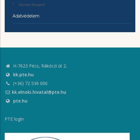
Klinikai Központ
Adatvédelem
H-7623 Pécs, Rákóczi út 2.
kk.pte.hu
(+36) 72 536 000
kk.elnoki.hivatal@pte.hu
pte.hu
PTE login