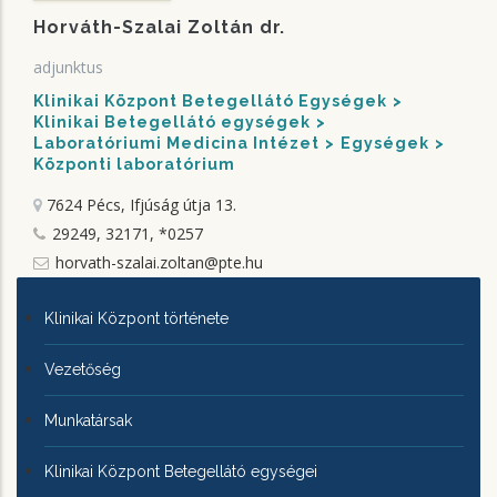
Horváth-Szalai Zoltán dr.
adjunktus
Klinikai Központ Betegellátó Egységek
Klinikai Betegellátó egységek
Laboratóriumi Medicina Intézet
Egységek
Központi laboratórium
7624 Pécs, Ifjúság útja 13.
29249, 32171, *0257
horvath-szalai.zoltan@pte.hu
KLINIKAI
Klinikai Központ története
KÖZPONTRÓL
Vezetőség
Munkatársak
Klinikai Központ Betegellátó egységei