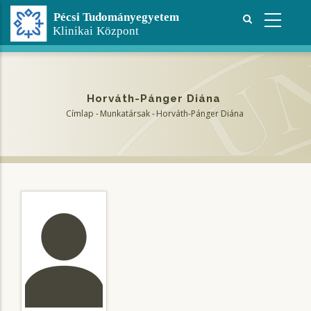
Ugrás
a
tartalomra
Horváth-Pánger Diána
Címlap
-
Munkatársak
-
Horváth-Pánger Diána
Morzsa