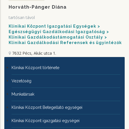
Horváth-Pánger Diána
tartósan távol
Klinikai Központ Igazgatási Egységek
Egészségügyi Gazdálkodási Igazgatóság
Klinikai Gazdálkodástámogatási Osztály
Klinikai Gazdálkodási Referensek és ügyintézők
7632 Pécs, Akác utca 1.
KLINIKAI
Klinikai Központ története
KÖZPONTRÓL
Vezetőség
Munkatársak
Klinikai Központ Betegellátó egységei
Klinikai Központ igazgatási egységei