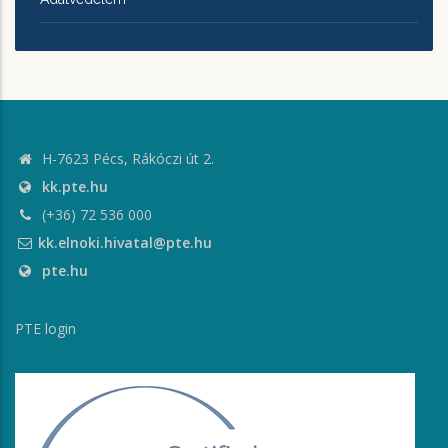
H-7623 Pécs, Rákóczi út 2.
kk.pte.hu
(+36) 72 536 000
kk.elnoki.hivatal@pte.hu
pte.hu
PTE login