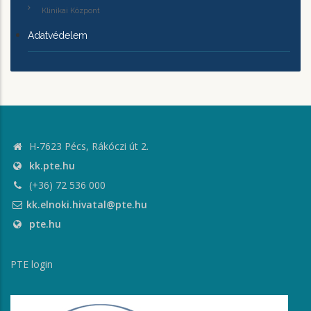
Klinikai Központ
Adatvédelem
H-7623 Pécs, Rákóczi út 2.
kk.pte.hu
(+36) 72 536 000
kk.elnoki.hivatal@pte.hu
pte.hu
PTE login