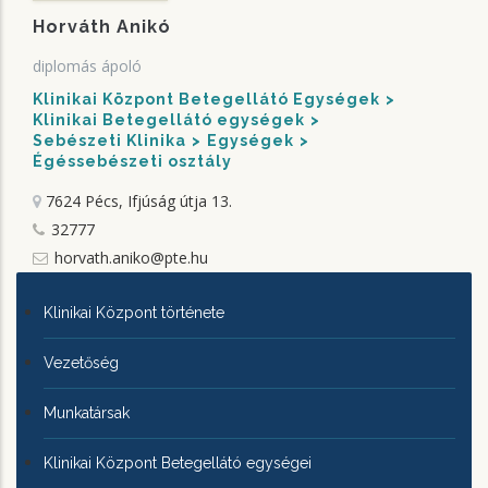
Horváth Anikó
diplomás ápoló
Klinikai Központ Betegellátó Egységek
Klinikai Betegellátó egységek
Sebészeti Klinika
Egységek
Égéssebészeti osztály
7624 Pécs, Ifjúság útja 13.
32777
horvath.aniko@pte.hu
KLINIKAI
Klinikai Központ története
KÖZPONTRÓL
Vezetőség
Munkatársak
Klinikai Központ Betegellátó egységei