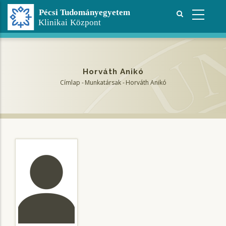
Ugrás
a
tartalomra
Horváth Anikó
Címlap
-
Munkatársak
-
Horváth Anikó
Morzsa