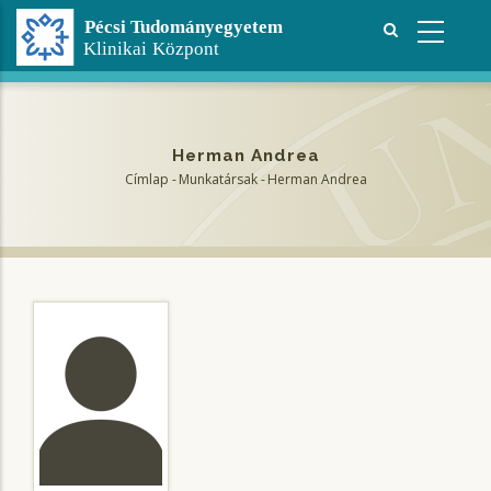
Ugrás
a
tartalomra
Herman Andrea
Címlap
-
Munkatársak
-
Herman Andrea
Morzsa