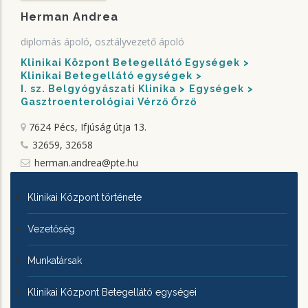
Herman Andrea
diplomás ápoló, osztályvezető ápoló
Klinikai Központ Betegellátó Egységek
Klinikai Betegellátó egységek
I. sz. Belgyógyászati Klinika
Egységek
Gasztroenterológiai Vérző Őrző
7624 Pécs, Ifjúság útja 13.
32659, 32658
herman.andrea@pte.hu
KLINIKAI
Klinikai Központ története
KÖZPONTRÓL
Vezetőség
Munkatársak
Klinikai Központ Betegellátó egységei