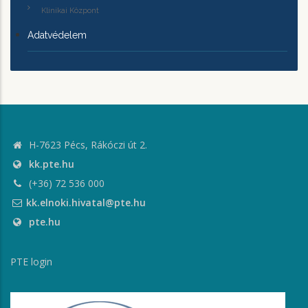
Klinikai Központ
Adatvédelem
H-7623 Pécs, Rákóczi út 2.
kk.pte.hu
(+36) 72 536 000
kk.elnoki.hivatal@pte.hu
pte.hu
PTE login