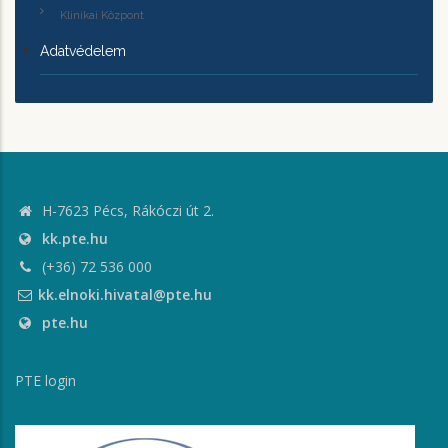
Klinikai Központ
Adatvédelem
H-7623 Pécs, Rákóczi út 2.
kk.pte.hu
(+36) 72 536 000
kk.elnoki.hivatal@pte.hu
pte.hu
PTE login