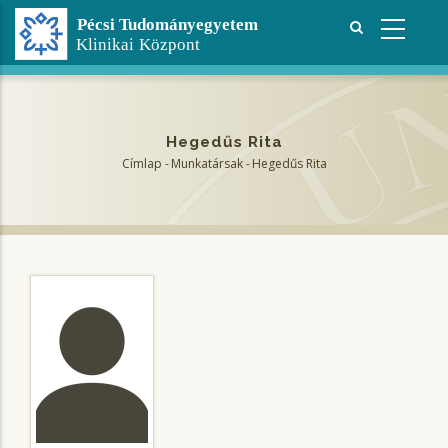
Ugrás
a
tartalomra
Hegedűs Rita
Címlap
-
Munkatársak
-
Hegedűs Rita
Morzsa