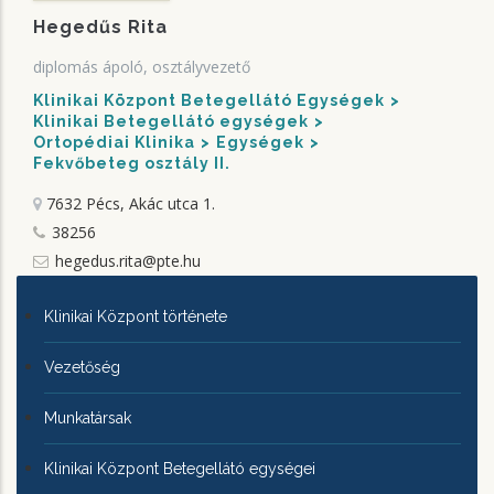
Hegedűs Rita
diplomás ápoló, osztályvezető
Klinikai Központ Betegellátó Egységek
Klinikai Betegellátó egységek
Ortopédiai Klinika
Egységek
Fekvőbeteg osztály II.
7632 Pécs, Akác utca 1.
38256
hegedus.rita@pte.hu
KLINIKAI
Klinikai Központ története
KÖZPONTRÓL
Vezetőség
Munkatársak
Klinikai Központ Betegellátó egységei