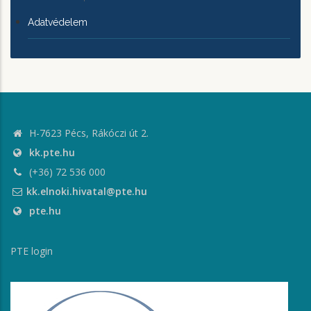
Adatvédelem
H-7623 Pécs, Rákóczi út 2.
kk.pte.hu
(+36) 72 536 000
kk.elnoki.hivatal@pte.hu
pte.hu
PTE login