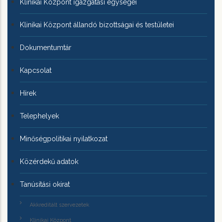
Klinikai Központ igazgatási egységei
Klinikai Központ állandó bizottságai és testületei
Dokumentumtár
Kapcsolat
Hírek
Telephelyek
Minőségpolitikai nyilatkozat
Közérdekű adatok
Tanúsítási okirat
Akkreditált szervezetek
Klinikai Központ