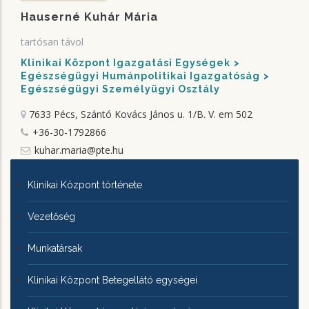
Hauserné Kuhár Mária
tartósan távol
Klinikai Központ Igazgatási Egységek
Egészségügyi Humánpolitikai Igazgatóság
Egészségügyi Személyügyi Osztály
7633 Pécs, Szántó Kovács János u. 1/B.
V. em 502
+36-30-1792866
kuhar.maria@pte.hu
KLINIKAI
Klinikai Központ története
KÖZPONTRÓL
Vezetőség
Munkatársak
Klinikai Központ Betegellátó egységei