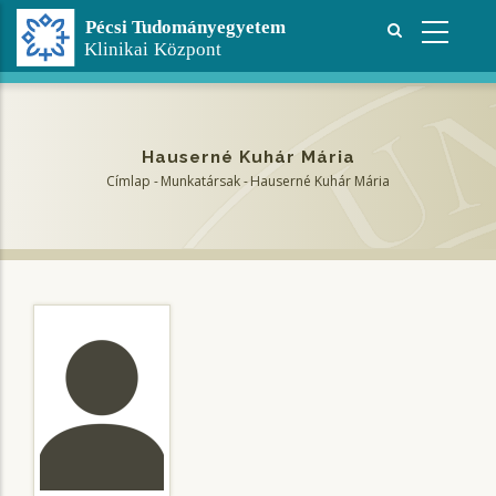
Ugrás
a
tartalomra
Hauserné Kuhár Mária
Címlap
-
Munkatársak
-
Hauserné Kuhár Mária
Morzsa