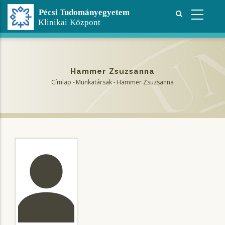
Ugrás
a
tartalomra
Hammer Zsuzsanna
Címlap
-
Munkatársak
-
Hammer Zsuzsanna
Morzsa