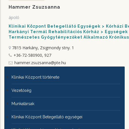
Hammer Zsuzsanna
ápoló
Klinikai Központ Betegellátó Egységek
Kórházi 
Harkányi Termál Rehabilitációs Kórház
Egységek
Természetes Gyógytényezőket Alkalmazó Krónikus
7815 Harkány, Zsigmondy stny. 1
+36-72-580900, 927
hammer.zsuzsanna@pte.hu
KLINIKAI
Klinikai Központ története
KÖZPONTRÓL
Vezetőség
Munkatársak
Klinikai Központ Betegellátó egységei