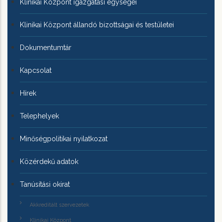
Klinikai Központ igazgatási egységei
Klinikai Központ állandó bizottságai és testületei
Dokumentumtár
Kapcsolat
Hírek
Telephelyek
Minőségpolitikai nyilatkozat
Közérdekű adatok
Tanúsítási okirat
Akkreditált szervezetek
Klinikai Központ