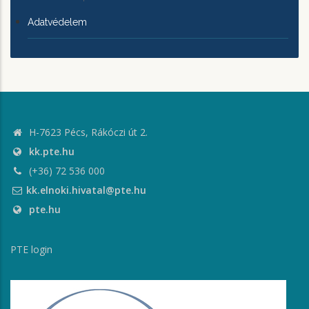
Adatvédelem
H-7623 Pécs, Rákóczi út 2.
kk.pte.hu
(+36) 72 536 000
kk.elnoki.hivatal@pte.hu
pte.hu
PTE login