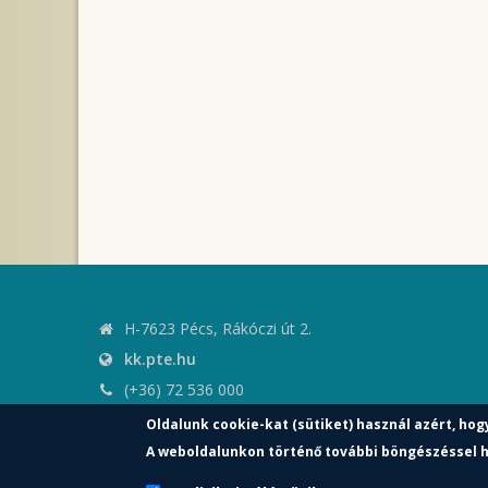
H-7623 Pécs, Rákóczi út 2.
kk.pte.hu
(+36) 72 536 000
kk.elnoki.hivatal@pte.hu
Oldalunk cookie-kat (sütiket) használ azért, hog
pte.hu
A weboldalunkon történő további böngészéssel h