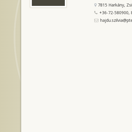
7815 Harkány, Zs
+36-72-580900, 
hajdu.szilvia@pt