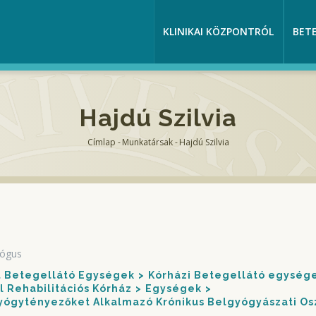
KLINIKAI KÖZPONTRÓL
BET
Hajdú Szilvia
Címlap
-
Munkatársak
-
Hajdú Szilvia
Morzsa
lógus
nt Betegellátó Egységek
Kórházi Betegellátó egység
 Rehabilitációs Kórház
Egységek
ógytényezőket Alkalmazó Krónikus Belgyógyászati Os