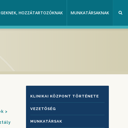
EGEKNEK, HOZZÁTARTOZÓKNAK
MUNKATÁRSAKNAK
KLINIKAI
KLINIKAI KÖZPONT TÖRTÉNETE
KÖZPONTRÓL
VEZETŐSÉG
ek
MUNKATÁRSAK
ztály