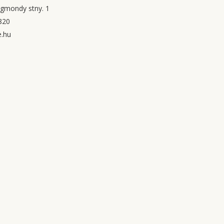
igmondy stny. 1
820
e.hu