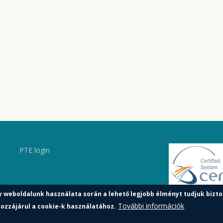
PTE login
y weboldalunk használata során a lehető legjobb élményt tudjuk bizto
További információk
ozzájárul a cookie-k használatához.