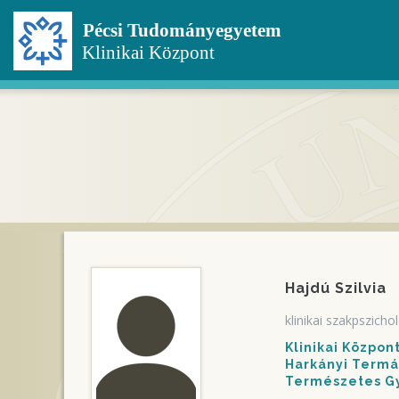
Ugrás
a
tartalomra
Hajdú Szilvia
klinikai szakpszicho
Klinikai Közpo
Harkányi Termál
Természetes Gy