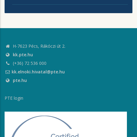
H-7623 Pécs, Rákóczi út 2.
kk.pte.hu
(+36) 72 536 000
kk.elnoki.hivatal@pte.hu
pte.hu
PTE login