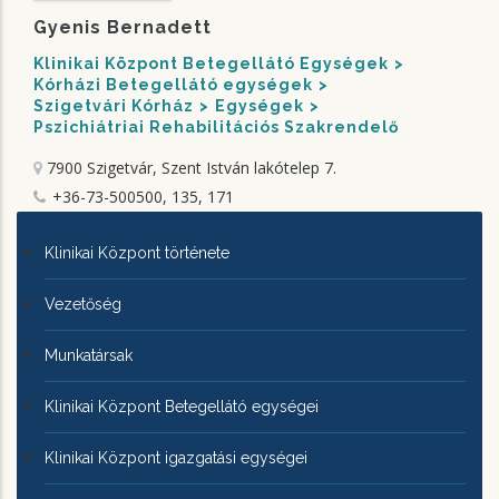
Gyenis Bernadett
Klinikai Központ Betegellátó Egységek
Kórházi Betegellátó egységek
Szigetvári Kórház
Egységek
Pszichiátriai Rehabilitációs Szakrendelő
7900 Szigetvár, Szent István lakótelep 7.
+36-73-500500, 135, 171
KLINIKAI
Klinikai Központ története
KÖZPONTRÓL
Vezetőség
Munkatársak
Klinikai Központ Betegellátó egységei
Klinikai Központ igazgatási egységei