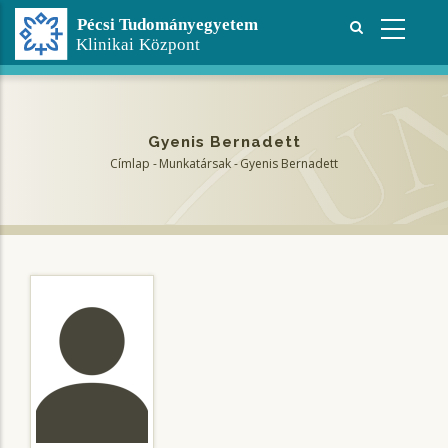
Ugrás
a
tartalomra
Gyenis Bernadett
Címlap
-
Munkatársak
-
Gyenis Bernadett
Morzsa