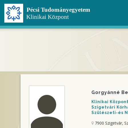
Ugrás
a
tartalomra
Gorgyánné Be
Klinikai Közpo
Szigetvári Kórh
Szülészeti-és 
7900 Szigetvár, Sz