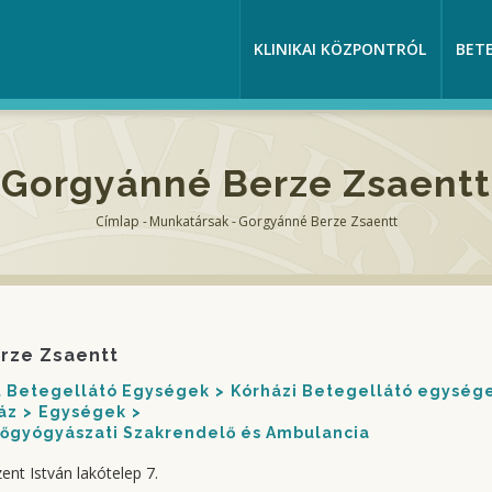
KLINIKAI KÖZPONTRÓL
BET
Gorgyánné Berze Zsaentt
Címlap
-
Munkatársak
-
Gorgyánné Berze Zsaentt
Morzsa
rze Zsaentt
nt Betegellátó Egységek
Kórházi Betegellátó egység
áz
Egységek
Nőgyógyászati Szakrendelő és Ambulancia
ent István lakótelep 7.