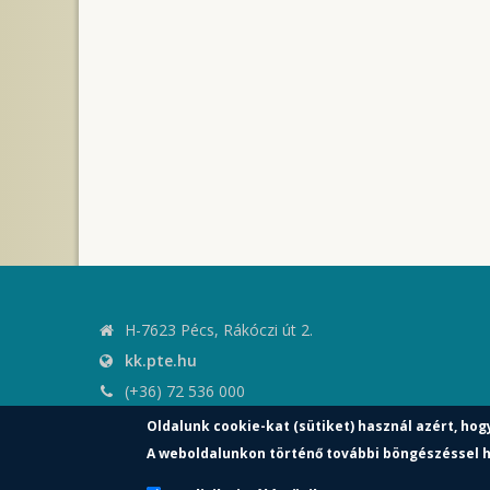
H-7623 Pécs, Rákóczi út 2.
kk.pte.hu
(+36) 72 536 000
kk.elnoki.hivatal@pte.hu
Oldalunk cookie-kat (sütiket) használ azért, hog
pte.hu
A weboldalunkon történő további böngészéssel h