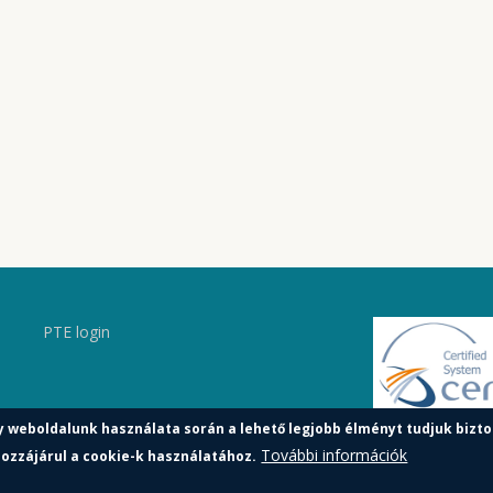
PTE login
y weboldalunk használata során a lehető legjobb élményt tudjuk bizto
További információk
ozzájárul a cookie-k használatához.