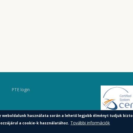
PTE login
y weboldalunk használata során a lehető legjobb élményt tudjuk bizto
További információk
ozzájárul a cookie-k használatához.