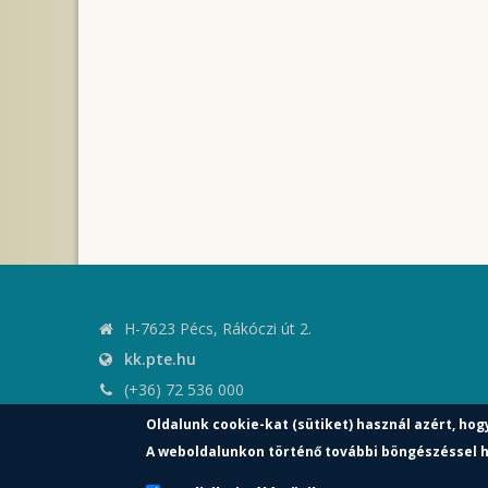
H-7623 Pécs, Rákóczi út 2.
kk.pte.hu
(+36) 72 536 000
kk.elnoki.hivatal@pte.hu
Oldalunk cookie-kat (sütiket) használ azért, hog
pte.hu
A weboldalunkon történő további böngészéssel h