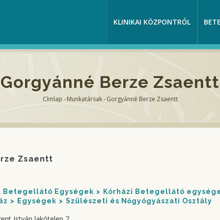
KLINIKAI KÖZPONTRÓL
BET
Gorgyánné Berze Zsaentt
Címlap
-
Munkatársak
-
Gorgyánné Berze Zsaentt
Morzsa
rze Zsaentt
nt Betegellátó Egységek
Kórházi Betegellátó egység
áz
Egységek
Szülészeti és Nőgyógyászati Osztály
ent István lakótelep 7.