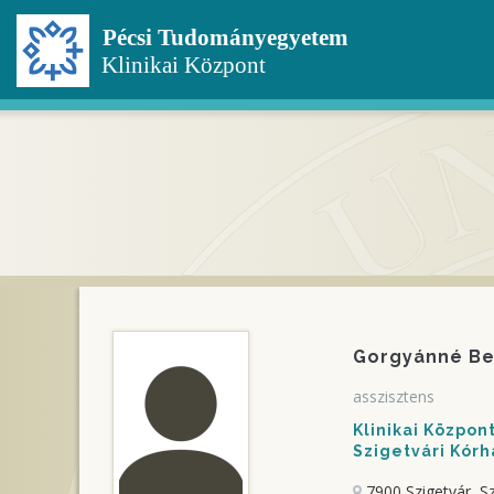
Ugrás
a
tartalomra
Gorgyánné Be
asszisztens
Klinikai Közpo
Szigetvári Kórh
7900 Szigetvár, Sz