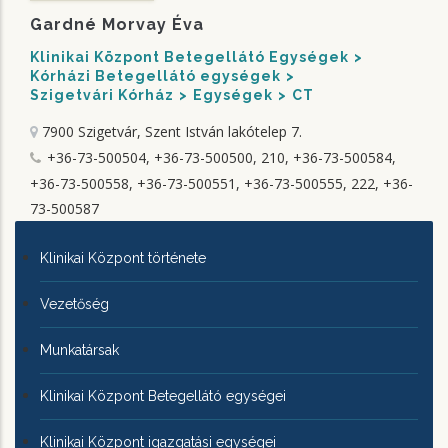
Gardné Morvay Éva
Klinikai Központ Betegellátó Egységek
Kórházi Betegellátó egységek
Szigetvári Kórház
Egységek
CT
7900 Szigetvár, Szent István lakótelep 7.
+36-73-500504, +36-73-500500, 210, +36-73-500584,
+36-73-500558, +36-73-500551, +36-73-500555, 222, +36-
73-500587
KLINIKAI
Klinikai Központ története
KÖZPONTRÓL
Vezetőség
Munkatársak
Klinikai Központ Betegellátó egységei
Klinikai Központ igazgatási egységei