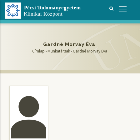
Ugrás
a
tartalomra
Gardné Morvay Éva
Címlap
-
Munkatársak
-
Gardné Morvay Éva
Morzsa