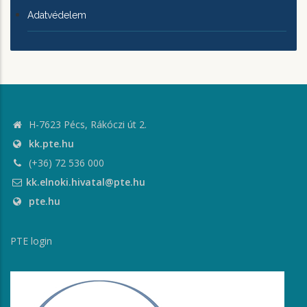
Adatvédelem
H-7623 Pécs, Rákóczi út 2.
kk.pte.hu
(+36) 72 536 000
kk.elnoki.hivatal@pte.hu
pte.hu
PTE login