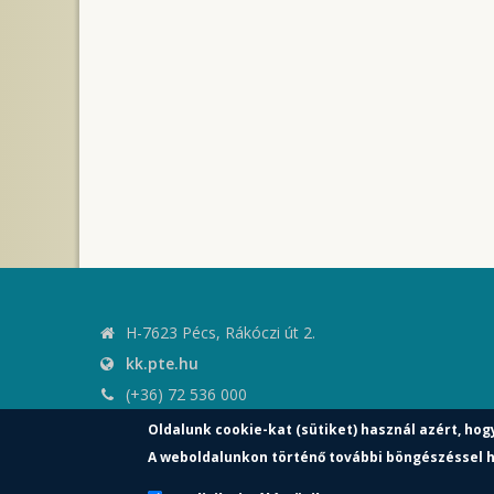
H-7623 Pécs, Rákóczi út 2.
kk.pte.hu
(+36) 72 536 000
kk.elnoki.hivatal@pte.hu
Oldalunk cookie-kat (sütiket) használ azért, hog
pte.hu
A weboldalunkon történő további böngészéssel h