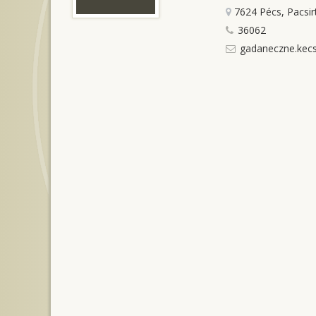
7624 Pécs, Pacsirt
36062
gadaneczne.kecs