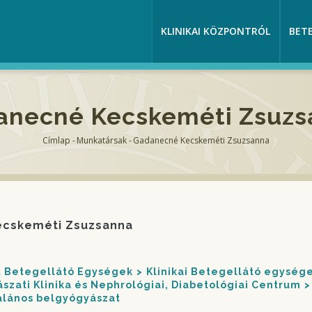
KLINIKAI KÖZPONTRÓL
BET
anecné Kecskeméti Zsuzs
Címlap
-
Munkatársak
-
Gadanecné Kecskeméti Zsuzsanna
Morzsa
cskeméti Zsuzsanna
nt Betegellátó Egységek
Klinikai Betegellátó egység
yászati Klinika és Nephrológiai, Diabetológiai Centrum
alános belgyógyászat