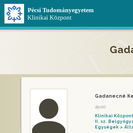
Ugrás
a
tartalomra
Gad
Gadanecné Ke
ápoló
Klinikai Közpo
II. sz. Belgyóg
Egységek
Ált