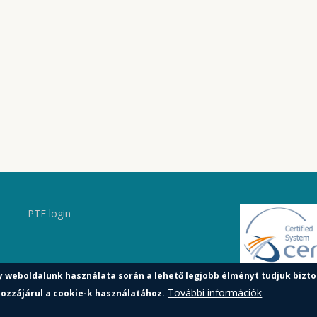
PTE login
y weboldalunk használata során a lehető legjobb élményt tudjuk bizto
További információk
ozzájárul a cookie-k használatához.