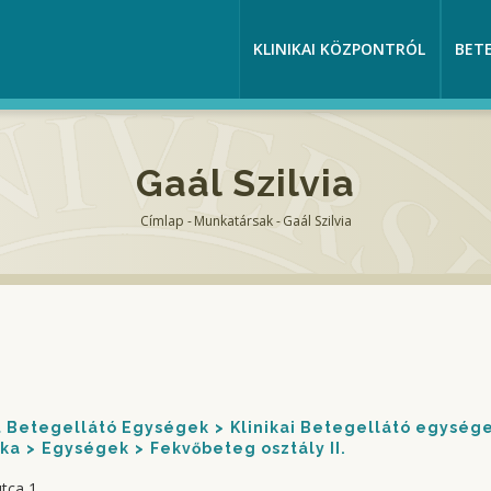
KLINIKAI KÖZPONTRÓL
BET
Gaál Szilvia
Címlap
-
Munkatársak
-
Gaál Szilvia
Morzsa
nt Betegellátó Egységek
Klinikai Betegellátó egység
ika
Egységek
Fekvőbeteg osztály II.
tca 1.