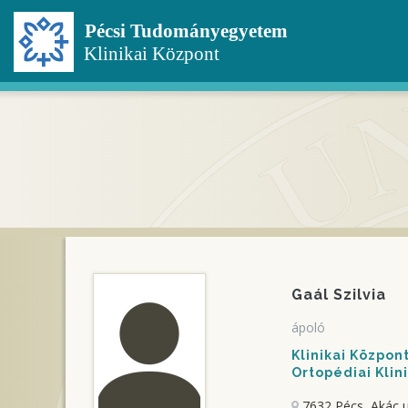
Ugrás
a
tartalomra
Gaál Szilvia
ápoló
Klinikai Közpo
Ortopédiai Klin
7632 Pécs, Akác u