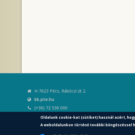
H-7623 Pécs, Rákóczi út 2.
kk.pte.hu
(+36) 72 536 000
kk.elnoki.hivatal@pte.hu
Oldalunk cookie-kat (sütiket) használ azért, hog
pte.hu
A weboldalunkon történő további böngészéssel h