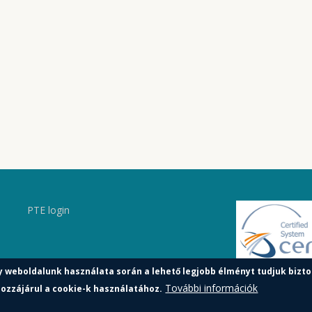
PTE login
y weboldalunk használata során a lehető legjobb élményt tudjuk bizto
További információk
ozzájárul a cookie-k használatához.