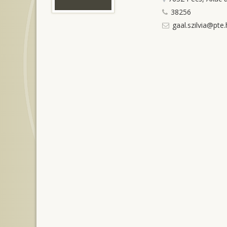
38256
gaal.szilvia@pte.